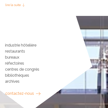
développons des solutions de mobilier pour bureaux,
lire la suite
réfectoires, centres de congrès ou encore bibliothèques
et archives.
Consultez nos services commerciaux et découvrez les
nombreuses options disponibles.
industrie hôtelière
restaurants
bureaux
réfectoires
centres de congrès
bibliothèques
archives
contactez-nous