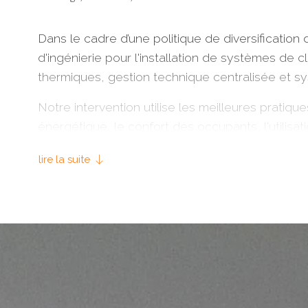
Dans le cadre d’une politique de diversification
d'ingénierie pour l'installation de systèmes de cl
thermiques, gestion technique centralisée et 
Notre intervention utilise les meilleures pratique
énergétique, le confort des occupants, l'utilisa
ventilation, que la filtration et le traitement de 
lire la suite
Les systèmes de gestion technique centralisée 
mettons en œuvre nous permettent de surveille
efficacité, d'assurer le contrôle et la sécurité af
Que ce soit dans le domaine des services ou dan
client final avec nos solutions d'ingénierie et d
réhabilitation d'installations existantes.