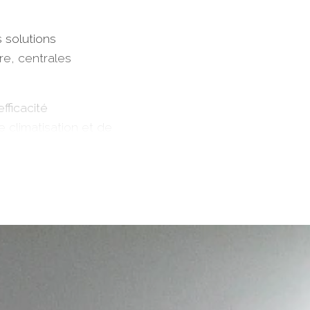
 solutions
ire, centrales
fficacité
 climatisation et de
on (CVC) que nous
s avec une grande
r de la valeur au
ou même de la