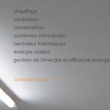
chauffage
ventilation
climatisation
systèmes centralisés
centrales thermiques
énergie solaire
gestion de l’énergie et efficacité énerg
contactez-nous