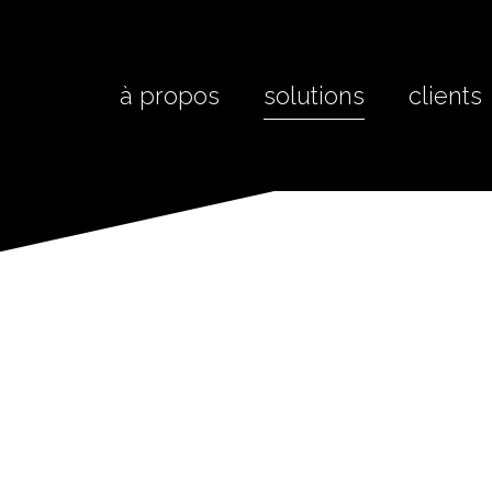
à propos
solutions
clients