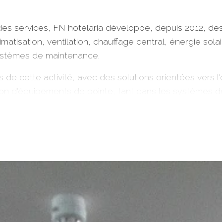
 des services, FN hotelaria développe, depuis 2012, des
imatisation, ventilation, chauffage central, énergie sola
systèmes de maintenance.
s de cette activité, avec des solutions orientées vers l'e
tion d'équipements de pointe, tant dans les systèmes de
l'air, la production d'eau chaude et d'eau glacée.
des systèmes de chauffage, ventilation et climatisati
r leur fonctionnement, de gérer tous les équipement
in de garantir le confort et la satisfaction de nos clients.
s le domaine industriel, nous pouvons toujours ajoute
e conseil, qu'il s'agisse de nouvelles installations CVC 