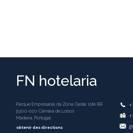
FN hotelaria
+
Parque Empresarial da Zona Oeste, lote 8R
9300-020 Câmara de Lobos
+3
Madeira, Portugal
g
obtenir des directions