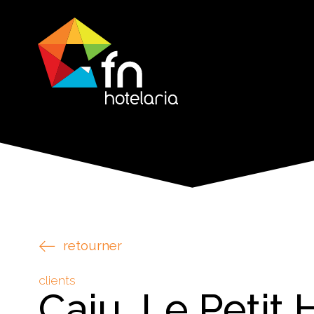
retourner
clients
Caju, Le Petit 