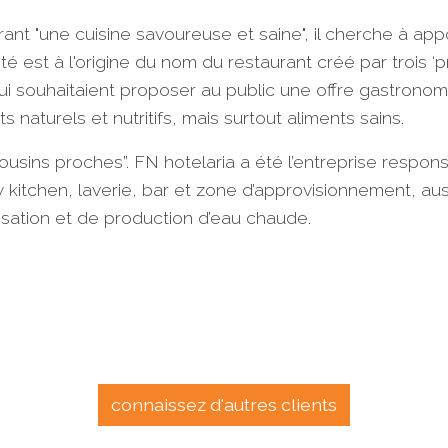
frant "une cuisine savoureuse et saine", il cherche à ap
rité est à l'origine du nom du restaurant créé par trois 
 qui souhaitaient proposer au public une offre gastrono
 naturels et nutritifs, mais surtout aliments sains.
usins proches”. FN hotelaria a été l’entreprise respons
 kitchen, laverie, bar et zone d’approvisionnement, auss
isation et de production d’eau chaude.
connaissez d'autres clients