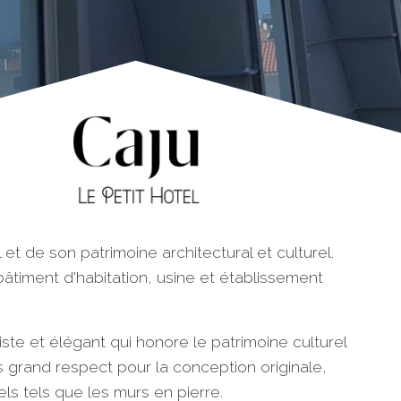
l et de son patrimoine architectural et culturel.
: bâtiment d'habitation, usine et établissement
iste et élégant qui honore le patrimoine culturel
s grand respect pour la conception originale,
s tels que les murs en pierre.