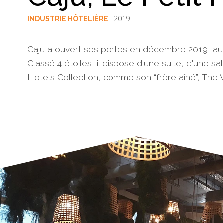
2019
INDUSTRIE HÔTELIÈRE
Caju a ouvert ses portes en décembre 2019, au
Classé 4 étoiles, il dispose d'une suite, d'une sal
Hotels Collection, comme son “frère aîné”, The 
§