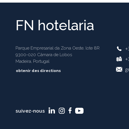
FN hotelaria
+
Parque Empresarial da Zona Oeste, lote 8R
9300-020 Câmara de Lobos
+3
Madeira, Portugal
g
obtenir des directions
suivez-nous