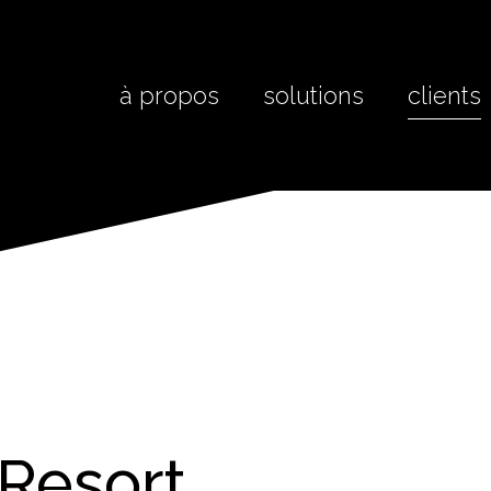
à propos
solutions
clients
 Resort