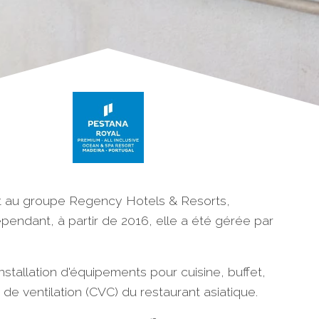
it au groupe Regency Hotels & Resorts,
ependant, à partir de 2016, elle a été gérée par
nstallation d'équipements pour cuisine, buffet,
de ventilation (CVC) du restaurant asiatique.