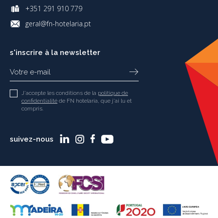
+351 291 910 779
geral@fn-hotelaria.pt
s'inscrire à la newsletter
J'accepte les conditions de la
politique de
confidentialité
de FN hotelaria, que j'ai lu et
compris.
suivez-nous