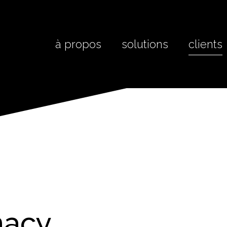
à propos
solutions
clients
macy