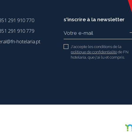
s'inscrire à la newsletter
351 291 910 770
51 291 910 779
eral@fn-hotelaria.pt
J'accepte les conditions de la
politique de confidentialité
de FN
hotelaria, que j'ai lu et compris.