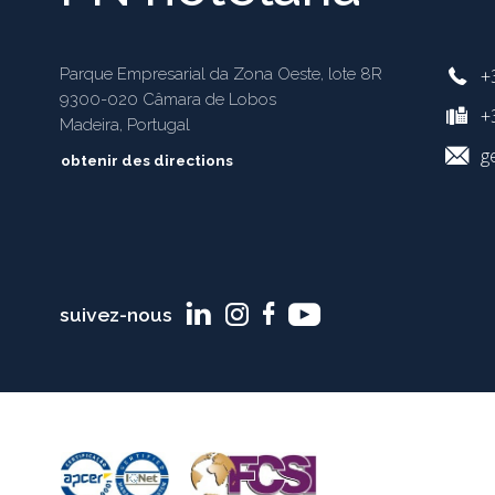
+
Parque Empresarial da Zona Oeste, lote 8R
9300-020 Câmara de Lobos
+3
Madeira, Portugal
g
obtenir des directions
suivez-nous