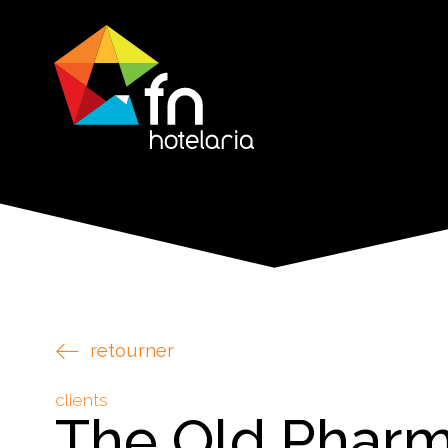
retourner
clients
The Old Phar