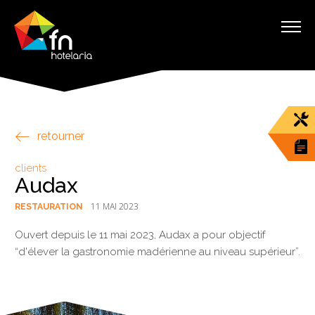
retourner
clients
Audax
11 MAI 2023
RESTAURATION
Ouvert depuis le 11 mai 2023, Audax a pour objectif
“d'élever la gastronomie madérienne au niveau supérieur”.
§