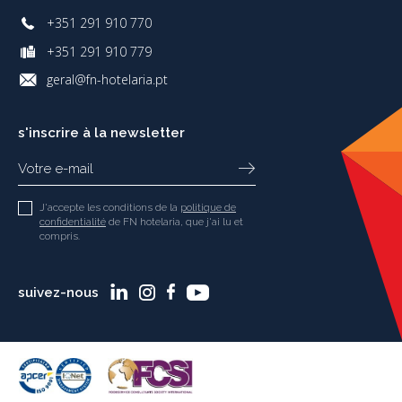
+351 291 910 770
+351 291 910 779
geral@fn-hotelaria.pt
s'inscrire à la newsletter
J'accepte les conditions de la
politique de
confidentialité
de FN hotelaria, que j'ai lu et
compris.
suivez-nous