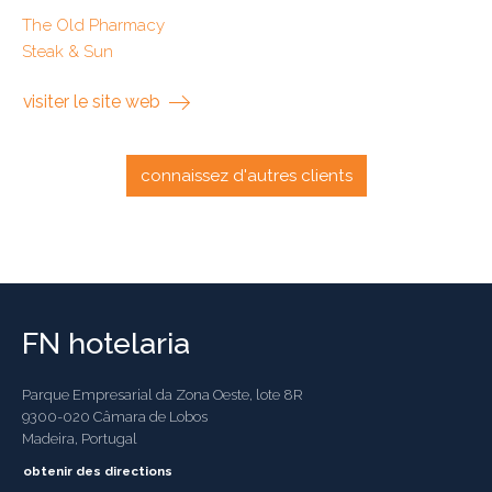
The Old Pharmacy
Steak & Sun
visiter le site web
connaissez d'autres clients
FN hotelaria
Parque Empresarial da Zona Oeste, lote 8R
9300-020 Câmara de Lobos
Madeira, Portugal
obtenir des directions