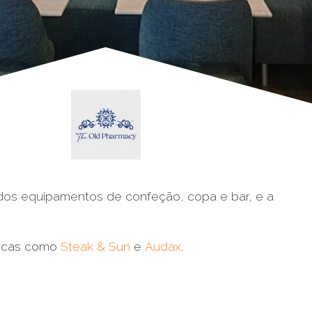
ados equipamentos de confeção, copa e bar, e a
arcas como
Steak & Sun
e
Audax
.