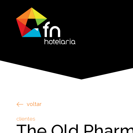
voltar
clientes
The Old Phar