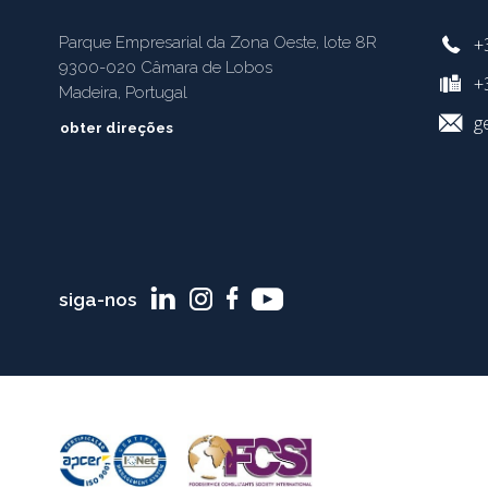
+
Parque Empresarial da Zona Oeste, lote 8R
9300-020 Câmara de Lobos
+3
Madeira, Portugal
g
obter direções
siga-nos