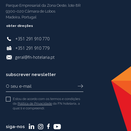
Parque Empresarial da Zona Oeste, lote 8R
9300-020 Câmara de Lobos
Madeira, Portugal
obter direções
+351 291 910 770
+351 291 910 779
geral@fn-hotelaria.pt
subscrever newsletter
Estou de acordo com os termos e condições
da
Política de Privacidade
da FN hotelaria, a
qual li e compreendi.
siga-nos