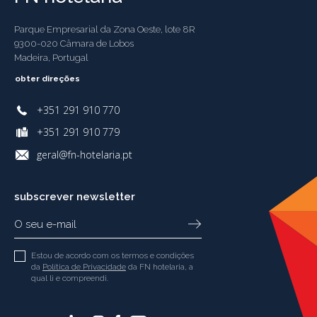
Parque Empresarial da Zona Oeste, lote 8R
9300-020 Câmara de Lobos
Madeira, Portugal
obter direções
+351 291 910 770
+351 291 910 779
geral@fn-hotelaria.pt
subscrever newsletter
Estou de acordo com os termos e condições
da
Política de Privacidade
da FN hotelaria, a
qual li e compreendi.