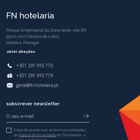
FN hotelaria
Parque Empresarial da Zona Oeste, lote 8R
9300-020 Câmara de Lobos
Madeira, Portugal
obter direções
+351 291 910 770
+351 291 910 779
geral@fn-hotelaria.pt
subscrever newsletter
Estou de acordo com os termos e condições
da
Política de Privacidade
da FN hotelaria, a
qual li e compreendi.