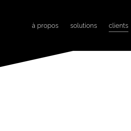
à propos
solutions
clients