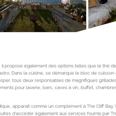
, il propose également des options telles que le thé de
stro. Dans la cuisine, se démarque le bloc de cuisson c
n Josper, tous deux responsables de magnifiques grillad
pements pour laverie, bars, caves à vin, buffet, chambr
dique, apparaît comme un complément à The Cliff Bay. L
Suites d'accéder également aux services fournis par The 