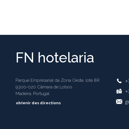
FN hotelaria
+
Parque Empresarial da Zona Oeste, lote 8R
9300-020 Câmara de Lobos
+3
Madeira, Portugal
g
obtenir des directions