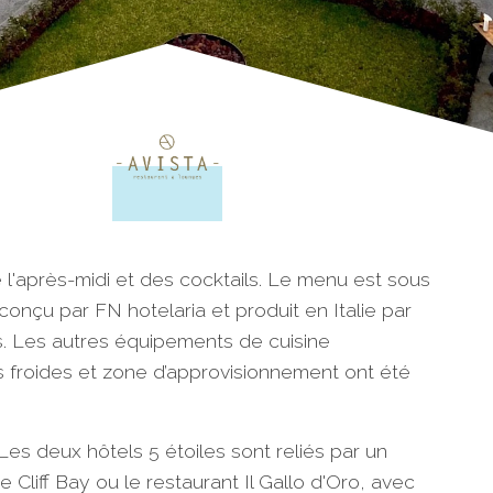
 l'après-midi et des cocktails. Le menu est sous
onçu par FN hotelaria et produit en Italie par
es. Les autres équipements de cuisine
es froides et zone d’approvisionnement ont été
es deux hôtels 5 étoiles sont reliés par un
Cliff Bay ou le restaurant Il Gallo d'Oro, avec