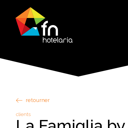
retourner
clients
La Famiglia by 