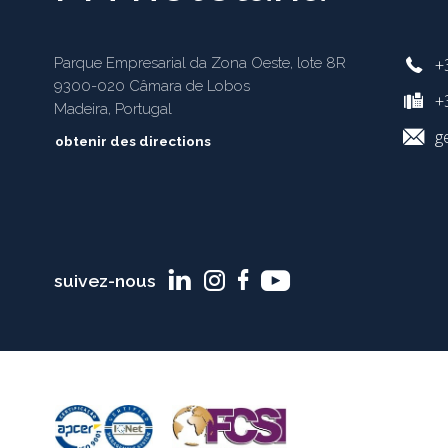
+
Parque Empresarial da Zona Oeste, lote 8R
9300-020 Câmara de Lobos
+3
Madeira, Portugal
g
obtenir des directions
suivez-nous