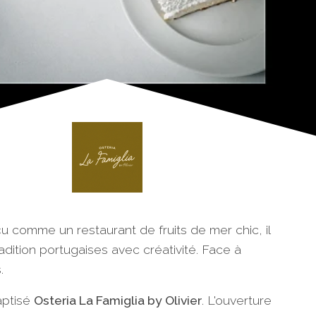
 comme un restaurant de fruits de mer chic, il
dition portugaises avec créativité. Face à
.
aptisé
Osteria La Famiglia by Olivier
. L'ouverture