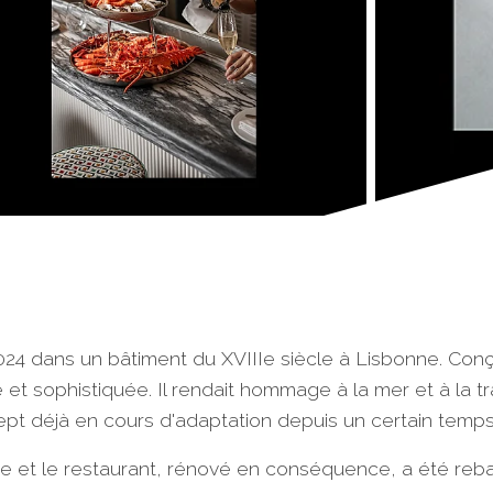
24 dans un bâtiment du XVIIIe siècle à Lisbonne. Conçu
t sophistiquée. Il rendait hommage à la mer et à la tra
oncept déjà en cours d'adaptation depuis un certain temps
enne et le restaurant, rénové en conséquence, a été reb