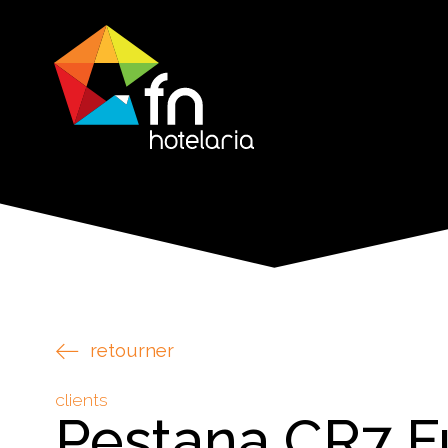
retourner
clients
Pestana CR7 F