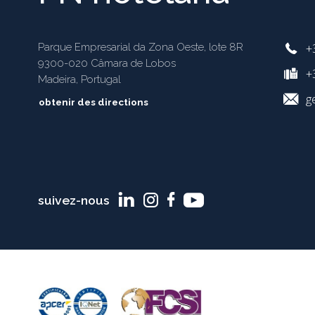
+
Parque Empresarial da Zona Oeste, lote 8R
9300-020 Câmara de Lobos
+3
Madeira, Portugal
g
obtenir des directions
suivez-nous