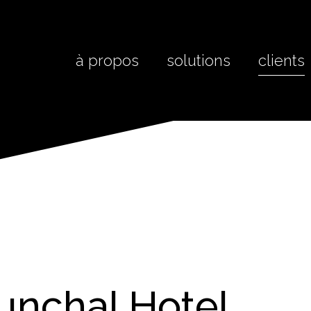
à propos
solutions
clients
unchal Hotel