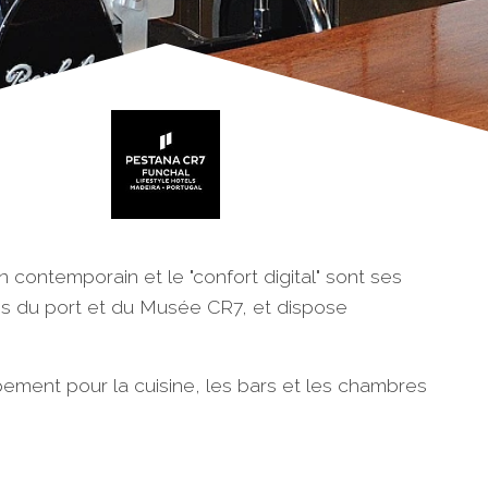
 contemporain et le "confort digital" sont ses
 près du port et du Musée CR7, et dispose
uipement pour la cuisine, les bars et les chambres