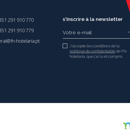
s'inscrire à la newsletter
351 291 910 770
51 291 910 779
eral@fn-hotelaria.pt
J'accepte les conditions de la
politique de confidentialité
de FN
hotelaria, que j'ai lu et compris.