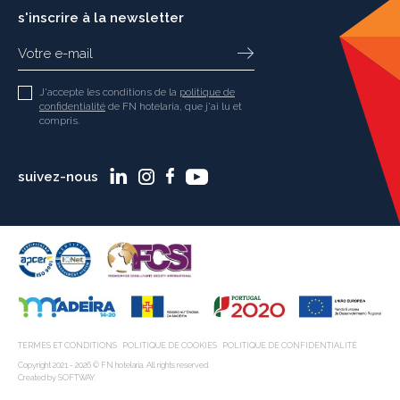
s'inscrire à la newsletter
J'accepte les conditions de la
politique de
confidentialité
de FN hotelaria, que j'ai lu et
compris.
suivez-nous
TERMES ET CONDITIONS
POLITIQUE DE COOKIES
POLITIQUE DE CONFIDENTIALITÉ
Copyright 2021 - 2026 © FN hotelaria. All rights reserved.
Created by
SOFTWAY
.