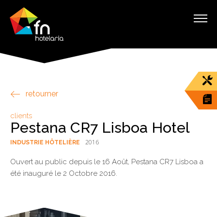
retourner
clients
Pestana CR7 Lisboa Hotel
2016
INDUSTRIE HÔTELIÈRE
Ouvert au public depuis le 16 Août, Pestana CR7 Lisboa a
été inauguré le 2 Octobre 2016.
§