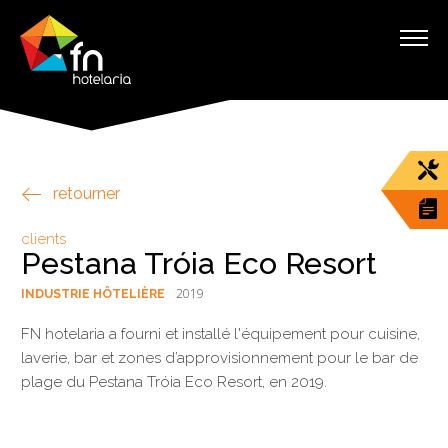
retourner
clients
Pestana Tróia Eco Resort
2019
INDUSTRIE HÔTELIÈRE
FN hotelaria a fourni et installé l'équipement pour cuisine,
laverie, bar et zones d’approvisionnement pour le bar de
plage du Pestana Tróia Eco Resort, en 2019.