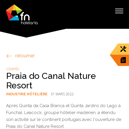
retourner
clients
Praia do Canal Nature
Resort
31 MARS 2022
INDUSTRIE HÔTELIÈRE
Après Quinta da Casa Branca et Quinta Jardins do Lago à
Funchal, Leacock, groupe hôtelier madérien, a étendu
son activité sur le continent portugais avec l'ouverture de
Praia do Canal Nature Resort.