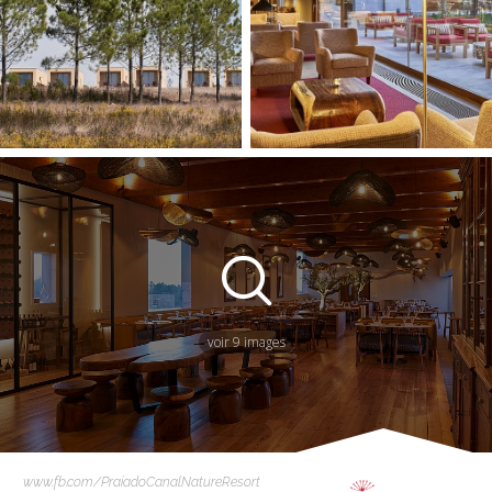
voir 9 images
www.fb.com/PraiadoCanalNatureResort