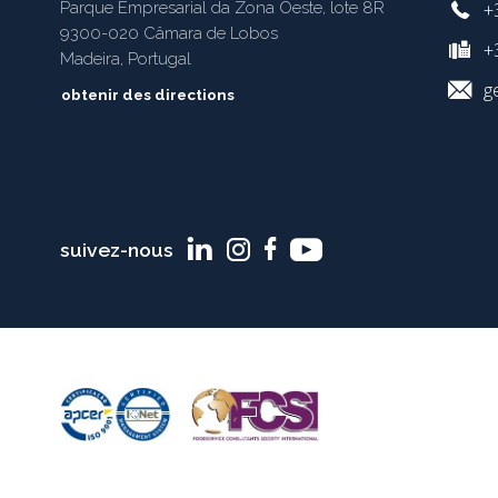
+
Parque Empresarial da Zona Oeste, lote 8R
9300-020 Câmara de Lobos
+3
Madeira, Portugal
g
obtenir des directions
suivez-nous