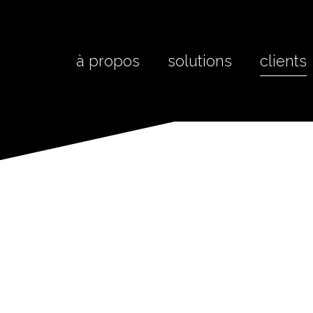
à propos
solutions
clients