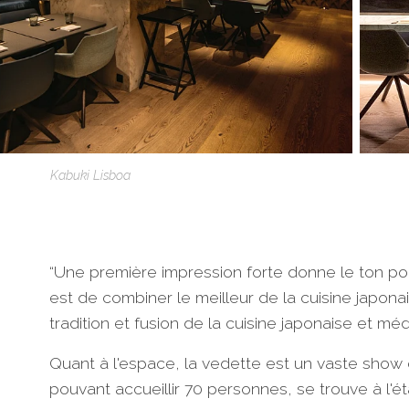
Kabuki Lisboa
“Une première impression forte donne le ton pou
est de combiner le meilleur de la cuisine japon
tradition et fusion de la cuisine japonaise et mé
Quant à l'espace, la vedette est un vaste show co
pouvant accueillir 70 personnes, se trouve à l'ét