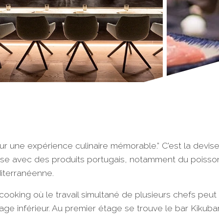
r une expérience culinaire mémorable.” C'est la devis
aise avec des produits portugais, notamment du poisson 
diterranéenne.
oking où le travail simultané de plusieurs chefs peut êtr
age inférieur. Au premier étage se trouve le bar Kikubar