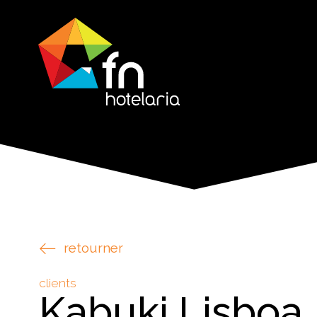
retourner
clients
Kabuki Lisboa