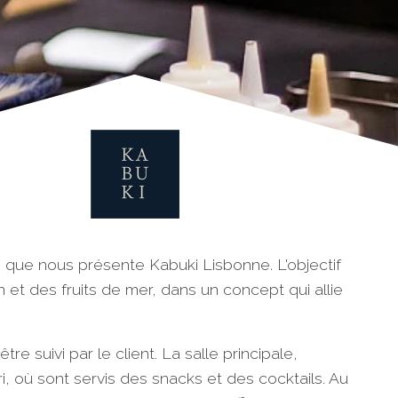
e que nous présente Kabuki Lisbonne. L'objectif
et des fruits de mer, dans un concept qui allie
e suivi par le client. La salle principale,
i, où sont servis des snacks et des cocktails. Au