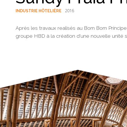
2016
INDUSTRIE HÔTELIÈRE
Après les travaux realisés au Bom Bom Príncipe
groupe HBD à la création d'une nouvelle unité sur
§