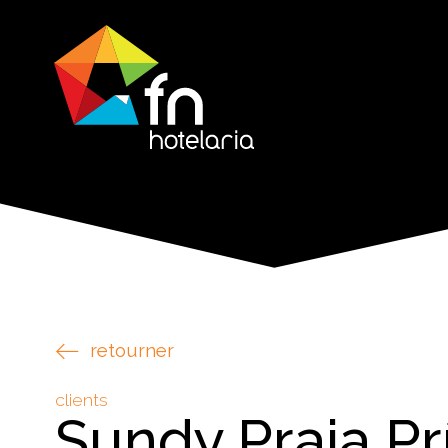
retourner
clients
Sundy Praia Pr