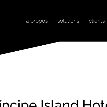
à propos
solutions
clients
íncipe Island Hot