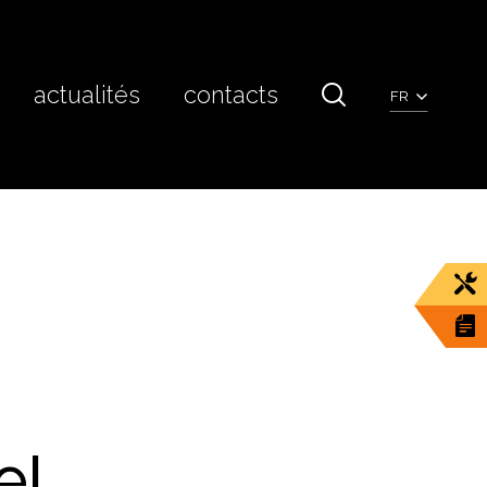
actualités
contacts
FR
el