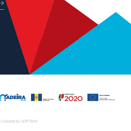
d.
Created by
SOFTWAY
.