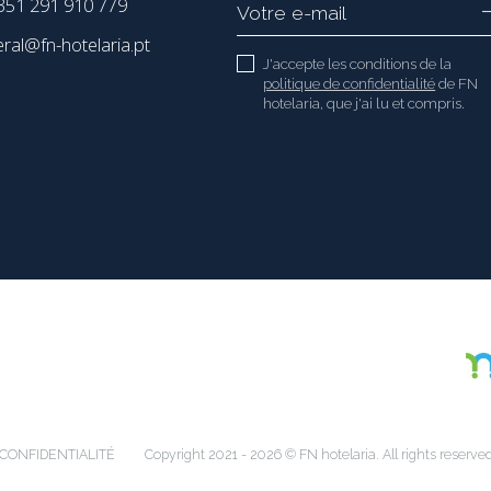
51 291 910 779
eral@fn-hotelaria.pt
J'accepte les conditions de la
politique de confidentialité
de FN
hotelaria, que j'ai lu et compris.
 CONFIDENTIALITÉ
Copyright 2021 - 2026 © FN hotelaria. All rights reserve