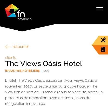
retourner
clients
The Views Oásis Hotel
2020
INDUSTRIE HÔTELIÈRE
L'hôtel The Views Oásis, auparavant Four Views Oásis, a
rouvert en 2020. La seule unité du groupe hôtelier The
Views en dehors de Funchal a repris son activité, après un
processus de rénovation, avec des installations de
réfrigération innovantes.