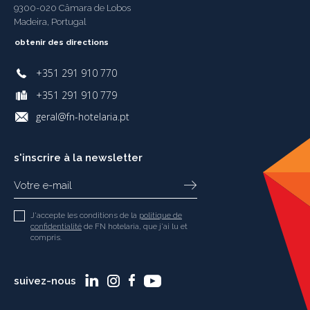
9300-020 Câmara de Lobos
Madeira, Portugal
obtenir des directions
+351 291 910 770
+351 291 910 779
geral@fn-hotelaria.pt
s'inscrire à la newsletter
J'accepte les conditions de la
politique de
confidentialité
de FN hotelaria, que j'ai lu et
compris.
suivez-nous