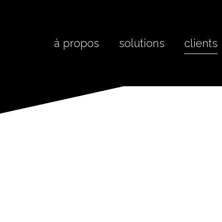
à propos
solutions
clients