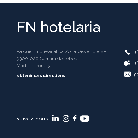
FN hotelaria
+
Parque Empresarial da Zona Oeste, lote 8R
9300-020 Câmara de Lobos
+3
Madeira, Portugal
g
obtenir des directions
suivez-nous