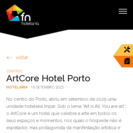
voltar
clientes
ArtCore Hotel Porto
16 SETEMBRO 2025
HOTELARIA
No centro do Porto, abriu em setembro de 2025 uma
unidade hoteleira ímpar. Sob o lema “Art is All. You are art.”,
o ArtCore é um hotel que celebra a arte em todos os
seus espaços e momentos, nos quais o hóspede não é
espetador, mas protagonista da manifestação artística e