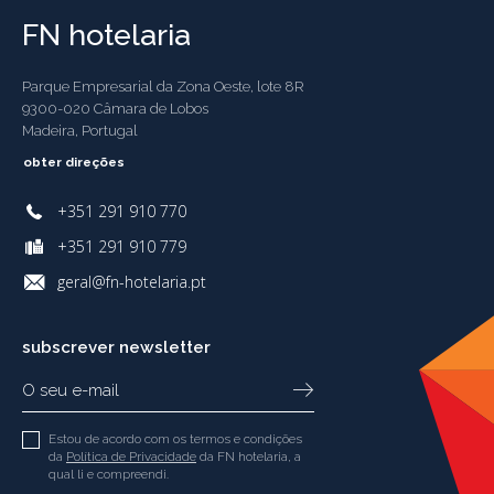
FN hotelaria
Parque Empresarial da Zona Oeste, lote 8R
9300-020 Câmara de Lobos
Madeira, Portugal
obter direções
+351 291 910 770
+351 291 910 779
geral@fn-hotelaria.pt
subscrever newsletter
Estou de acordo com os termos e condições
da
Política de Privacidade
da FN hotelaria, a
qual li e compreendi.