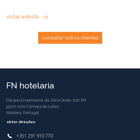
visitar website
consultar outros clientes
FN hotelaria
Parque Empresarial da Zona Oeste, lote 8R
9300-020 Câmara de Lobos
Madeira, Portugal
obter direções
+351 291 910 770