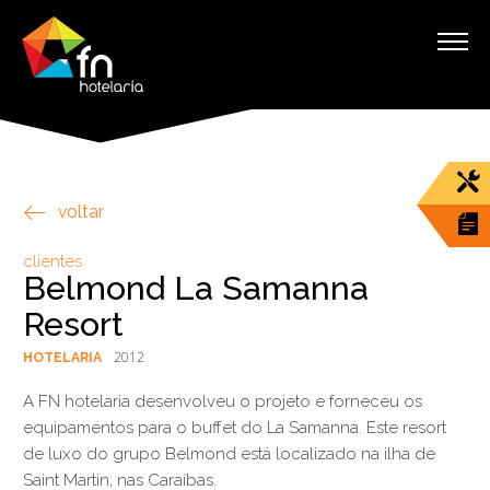
voltar
clientes
Belmond La Samanna
Resort
2012
HOTELARIA
A FN hotelaria desenvolveu o projeto e forneceu os
equipamentos para o buffet do La Samanna. Este resort
de luxo do grupo Belmond está localizado na ilha de
Saint Martin, nas Caraíbas.