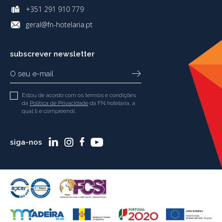
+351 291 910 779
geral@fn-hotelaria.pt
subscrever newsletter
Estou de acordo com os termos e condições
da
Política de Privacidade
da FN hotelaria, a
qual li e compreendi.
siga-nos