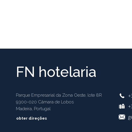
FN hotelaria
+
Parque Empresarial da Zona Oeste, lote 8R
9300-020 Câmara de Lobos
+3
Madeira, Portugal
g
obter direções