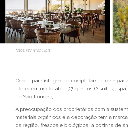
fotos: Immerso Hotel
Criado para integrar-se completamente na paisa
oferecem um total de 37 quartos (2 suites), spa,
de São Lourenço.
A preocupação dos proprietários com a sustentab
materiais orgânicos e a decoração tem a marca 
da região, frescos e biológicos, a cozinha de 