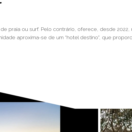
l de praia ou surf. Pelo contrário, oferece, desde 2022
unidade aproxima-se de um “hotel destino”, que propor