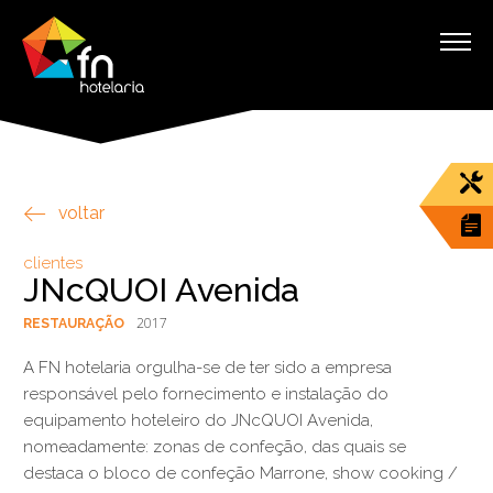
voltar
clientes
JNcQUOI Avenida
2017
RESTAURAÇÃO
A FN hotelaria orgulha-se de ter sido a empresa
responsável pelo fornecimento e instalação do
equipamento hoteleiro do JNcQUOI Avenida,
nomeadamente: zonas de confeção, das quais se
destaca o bloco de confeção Marrone, show cooking /