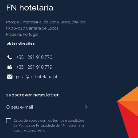
FN hotelaria
Parque Empresarial da Zona Oeste, lote 8R
9300-020 Câmara de Lobos
Madeira, Portugal
obter direções
+351 291 910 770
+351 291 910 779
geral@fn-hotelaria.pt
subscrever newsletter
Estou de acordo com os termos e condições
da
Política de Privacidade
da FN hotelaria, a
qual li e compreendi.