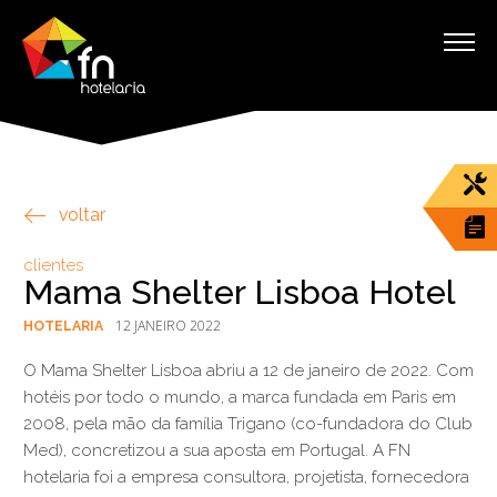
voltar
clientes
Mama Shelter Lisboa Hotel
12 JANEIRO 2022
HOTELARIA
O Mama Shelter Lisboa abriu a 12 de janeiro de 2022. Com
hotéis por todo o mundo, a marca fundada em Paris em
2008, pela mão da família Trigano (co-fundadora do Club
Med), concretizou a sua aposta em Portugal. A FN
hotelaria foi a empresa consultora, projetista, fornecedora