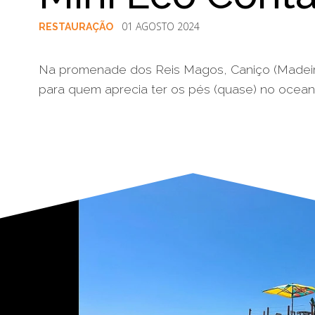
01 AGOSTO 2024
RESTAURAÇÃO
Na promenade dos Reis Magos, Caniço (Madeira)
para quem aprecia ter os pés (quase) no oceano
§