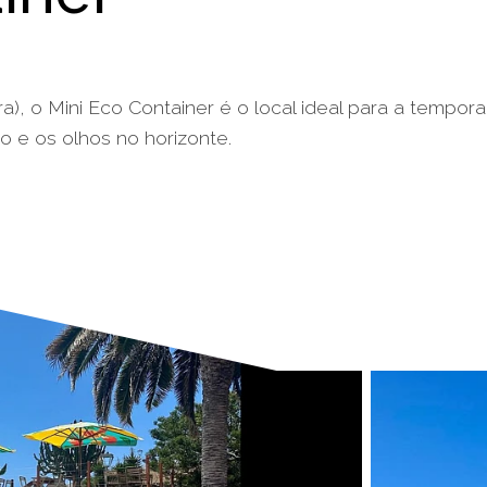
, o Mini Eco Container é o local ideal para a tempor
 e os olhos no horizonte.