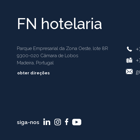
FN hotelaria
+
Parque Empresarial da Zona Oeste, lote 8R
9300-020 Câmara de Lobos
+3
Madeira, Portugal
g
obter direções
siga-nos