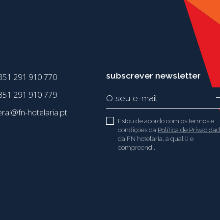
subscrever newsletter
351 291 910 770
51 291 910 779
eral@fn-hotelaria.pt
Estou de acordo com os termos e
condições da
Política de Privacida
da FN hotelaria, a qual li e
compreendi.