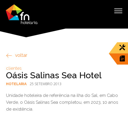
voltar
clientes
Oásis Salinas Sea Hotel
25 SETEMBRO 2013
HOTELARIA
Unidade hoteleira de referência na ilha do Sal, em Cabo
Verde, o Oásis Salinas Sea completou, em 2023, 10 anos
de existência.