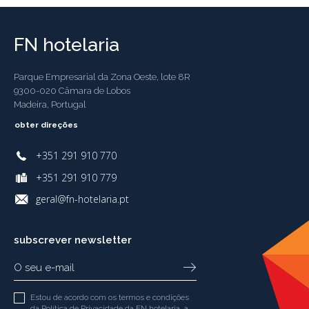
FN hotelaria
Parque Empresarial da Zona Oeste, lote 8R
9300-020 Câmara de Lobos
Madeira, Portugal
obter direções
+351 291 910 770
+351 291 910 779
geral@fn-hotelaria.pt
subscrever newsletter
Estou de acordo com os termos e condições
da
Política de Privacidade
da FN hotelaria, a