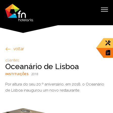
voltar
clientes
Oceanário de Lisboa
2018
INSTITUIÇÕES
Por altura do seu 20.º aniversário, em 2018, o Oceanário
de Lisboa inaugurou um novo restaurante.
§