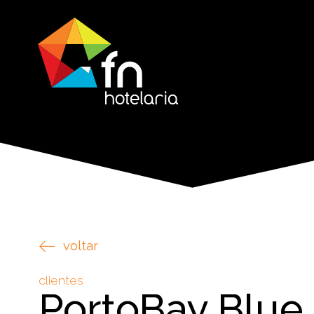
voltar
clientes
PortoBay Blue