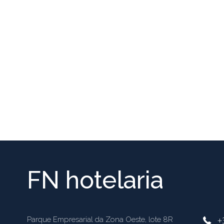
FN hotelaria
+
Parque Empresarial da Zona Oeste, lote 8R