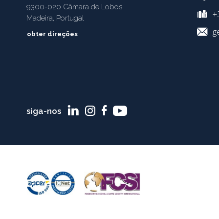
9300-020 Câmara de Lobos
+3
Madeira, Portugal
g
obter direções
siga-nos