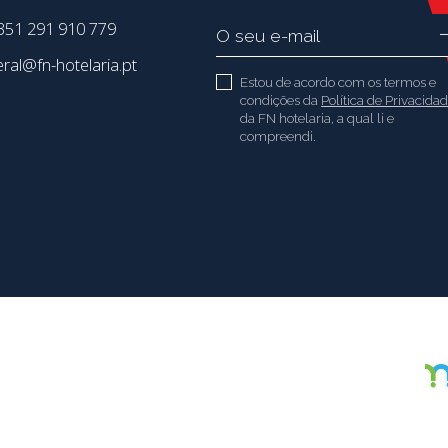
51 291 910 779
eral@fn-hotelaria.pt
Estou de acordo com os termos e
condições da
Política de Privacida
da FN hotelaria, a qual li e
compreendi.