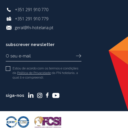
+351 291 910 770
+351 291 910 779
geral@fn-hotelaria.pt
subscrever newsletter
Estou de acordo com os termos e condições
da
Política de Privacidade
da FN hotelaria, a
qual li e compreendi.
siga-nos