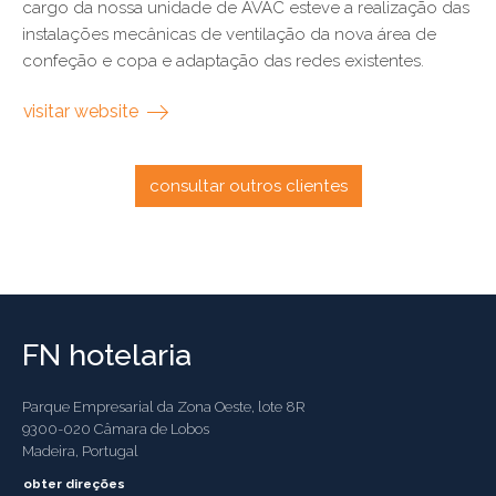
cargo da nossa unidade de AVAC esteve a realização das
instalações mecânicas de ventilação da nova área de
confeção e copa e adaptação das redes existentes.
visitar website
consultar outros clientes
FN hotelaria
Parque Empresarial da Zona Oeste, lote 8R
9300-020 Câmara de Lobos
Madeira, Portugal
obter direções