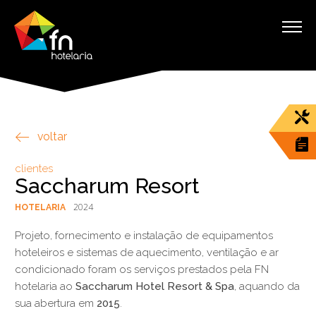
voltar
clientes
Saccharum Resort
2024
HOTELARIA
Projeto, fornecimento e instalação de equipamentos
hoteleiros e sistemas de aquecimento, ventilação e ar
condicionado foram os serviços prestados pela FN
hotelaria ao
Saccharum Hotel Resort & Spa
, aquando da
sua abertura em
2015
.