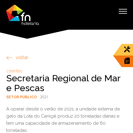
voltar
clientes
Secretaria Regional de Mar
e Pescas
2021
SETOR PÚBLICO
A operar desde o verão de 2021, a unidade externa de
gelo da Lota do Caniçal produz 20 toneladas diárias e
tem uma capacidade de armazenamento de 60
toneladas.