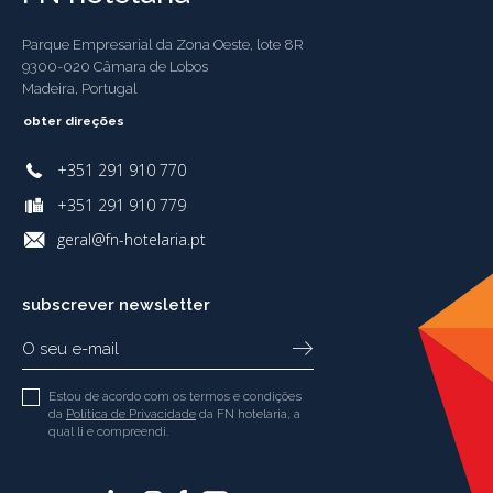
Parque Empresarial da Zona Oeste, lote 8R
9300-020 Câmara de Lobos
Madeira, Portugal
obter direções
+351 291 910 770
+351 291 910 779
geral@fn-hotelaria.pt
subscrever newsletter
Estou de acordo com os termos e condições
da
Política de Privacidade
da FN hotelaria, a
qual li e compreendi.