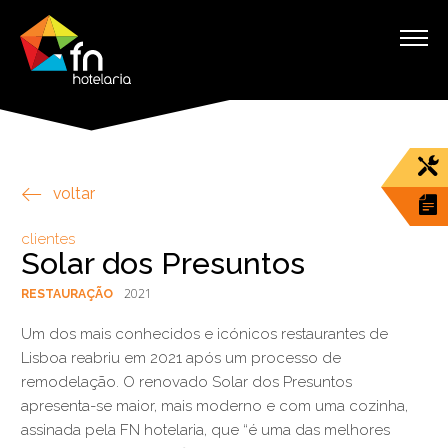
voltar
clientes
Solar dos Presuntos
2021
RESTAURAÇÃO
Um dos mais conhecidos e icónicos restaurantes de
Lisboa reabriu em 2021 após um processo de
remodelação. O renovado Solar dos Presuntos
apresenta-se maior, mais moderno e com uma cozinha,
assinada pela FN hotelaria, que “é uma das melhores