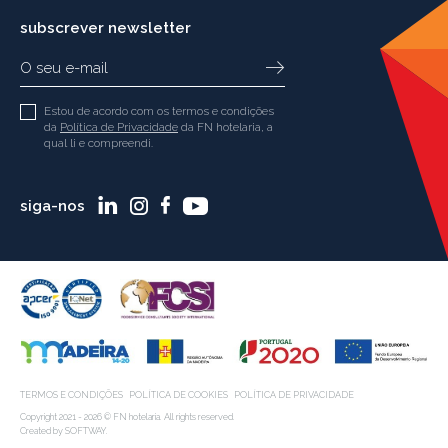
subscrever newsletter
Estou de acordo com os termos e condições
da
Política de Privacidade
da FN hotelaria, a
qual li e compreendi.
siga-nos
TERMOS E CONDIÇÕES
POLÍTICA DE COOKIES
POLÍTICA DE PRIVACIDADE
Copyright 2021 - 2026 © FN hotelaria. All rights reserved.
Created by
SOFTWAY
.