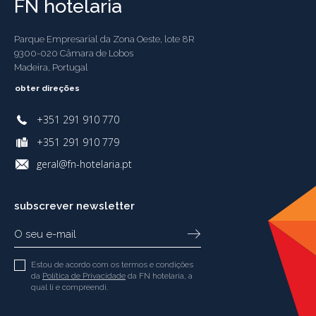
FN hotelaria
Parque Empresarial da Zona Oeste, lote 8R
9300-020 Câmara de Lobos
Madeira, Portugal
obter direções
+351 291 910 770
+351 291 910 779
geral@fn-hotelaria.pt
subscrever newsletter
Estou de acordo com os termos e condições
da
Política de Privacidade
da FN hotelaria, a
qual li e compreendi.