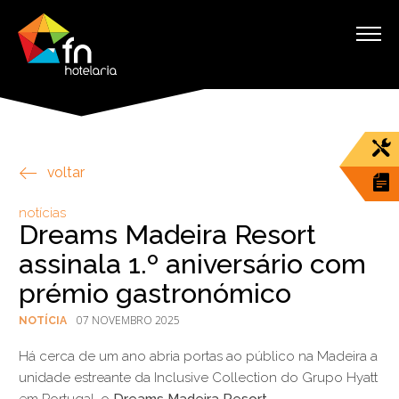
voltar
notícias
Dreams Madeira Resort
assinala 1.º aniversário com
prémio gastronómico
07 NOVEMBRO 2025
NOTÍCIA
Há cerca de um ano abria portas ao público na Madeira a
unidade estreante da Inclusive Collection do Grupo Hyatt