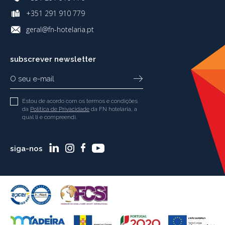
+351 291 910 779
geral@fn-hotelaria.pt
subscrever newsletter
Estou de acordo com os termos e condições
da
Política de Privacidade
da FN hotelaria, a
qual li e compreendi.
siga-nos