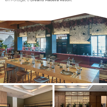
em Portugal, o
Dreams Madeira Resort
.
§