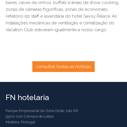
bares, caves de vinhos, buffets e áreas de show cooking,
zonas de câmaras frigoríficas, zonas de economato,
refeitório do staff e lavandaria do hotel Savoy Palace. As
instalações mecânicas de ventilação e climatização do
Vacation Club estiveram igualmente a nosso cargo.
consultar todas as notícias
FN hotelaria
Parque Empresarial da Zona Oeste, lote 8R
9300-020 Câmara de Lobos
Madeira, Portugal