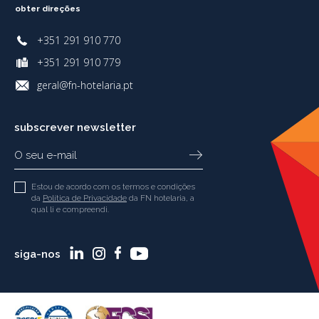
obter direções
+351 291 910 770
+351 291 910 779
geral@fn-hotelaria.pt
subscrever newsletter
Estou de acordo com os termos e condições
da
Política de Privacidade
da FN hotelaria, a
qual li e compreendi.
siga-nos