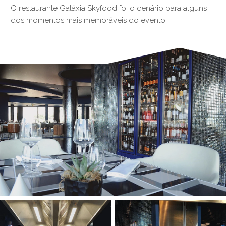
O restaurante Galáxia Skyfood foi o cenário para alguns
dos momentos mais memoráveis do evento.
§