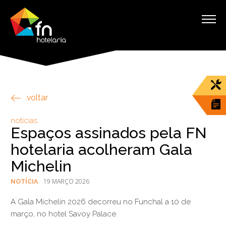
voltar
notícias
Espaços assinados pela FN
hotelaria acolheram Gala
Michelin
19 MARÇO 2026
NOTÍCIA
A Gala Michelin 2026 decorreu no Funchal a 10 de
março, no hotel Savoy Palace.