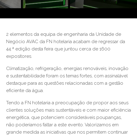
2 elementos da equipa de engenharia da Unidade de
Negócio AVAC da FN hotelaria acabam de regressar da
44.ª edição desta feira que juntou cerca de 1600
expositores.
Climatização, refrigeração, energias renováveis, inovação
e sustentabilidade foram os temas fortes, com assinalável
destaque para as questões relacionadas com a gestão
eficiente da água.
Tendo a FN hotelaria a preocupação de propor aos seus
clientes soluções mais sustentáveis e com maior eficiência
energética, que potenciem consideráveis poupanças,
não poderíamos faltar a este evento. Valorizamos em
grande medida as iniciativas que nos permitem continuar