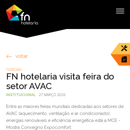
voltar
notícias
FN hotelaria visita feira do
setor AVAC
27 MARÇO 2026
INSTITUCIONAL
Entre as maiores feiras mundiais dedicadas aos setores de
AVAC (aquecimento, ventilação e ar condicionado),
energias renováveis e eficiência energética está a MCE -
Mostra Convegno Expocomfort.