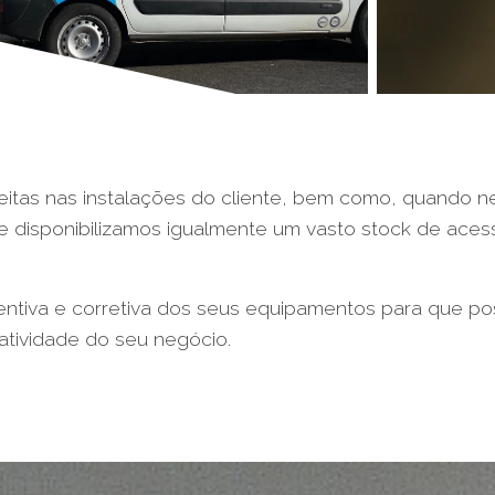
tas nas instalações do cliente, bem como, quando nec
de disponibilizamos igualmente um vasto stock de aces
tiva e corretiva dos seus equipamentos para que pos
atividade do seu negócio.