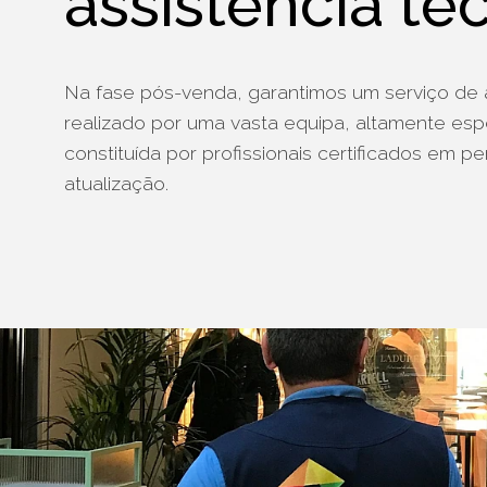
assistência té
Na fase pós-venda, garantimos um serviço de a
realizado por uma vasta equipa, altamente esp
constituída por profissionais certificados em 
atualização.
§