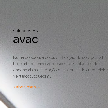
soluções FN
avac
Numa perspetiva de diversificação de serviços, a FN
hotelaria desenvolve, desde 2012, soluções de
engenharia na instalação de sistemas de ar condicio
ventilação, aquecim...
+
saber mais