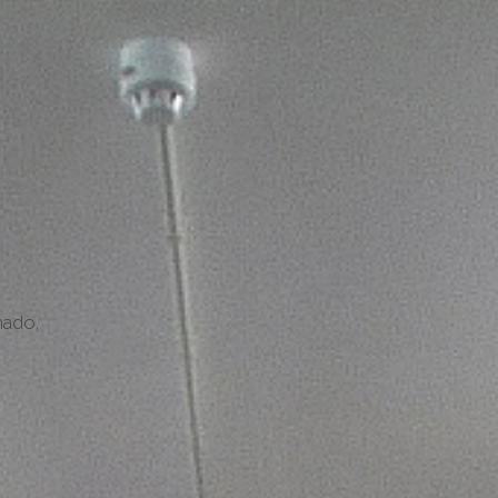
soluções FN
instalações de f
Eficiência e fiabilidade: são estas as principais
caraterísticas das soluções de engenharia que
nado,
desenvolvemos para instalações frigoríficas. P
acompanhar continu...
+
saber mais