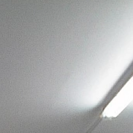
soluções FN
rio
mobiliário
Pretendemos estar ao seu lado nos vários
múltiplas vertentes de desenvolvimento do
rocuramos
negócio. E é por esse motivo que colocam
dispor uma grande variedade de ...
+
saber mais