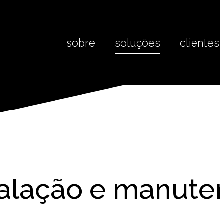
sobre
soluções
clientes
talação e manut