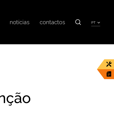
notícias
contactos
PT
enção