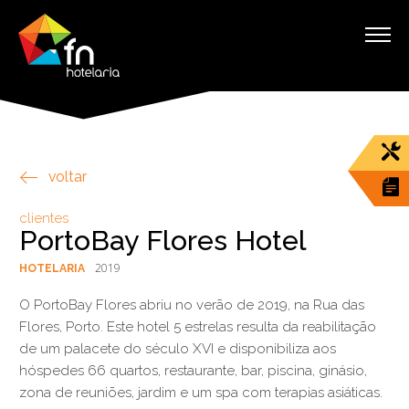
voltar
clientes
PortoBay Flores Hotel
2019
HOTELARIA
O PortoBay Flores abriu no verão de 2019, na Rua das
Flores, Porto. Este hotel 5 estrelas resulta da reabilitação
de um palacete do século XVI e disponibiliza aos
hóspedes 66 quartos, restaurante, bar, piscina, ginásio,
zona de reuniões, jardim e um spa com terapias asiáticas.