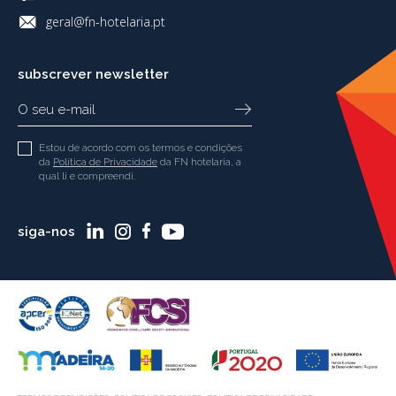
geral@fn-hotelaria.pt
subscrever newsletter
Estou de acordo com os termos e condições
da
Política de Privacidade
da FN hotelaria, a
qual li e compreendi.
siga-nos