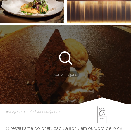
ver 6 imagens
www.fb.com/saladejoaosa/photos
O restaurante do chef João Sá abriu em outubro de 2018,