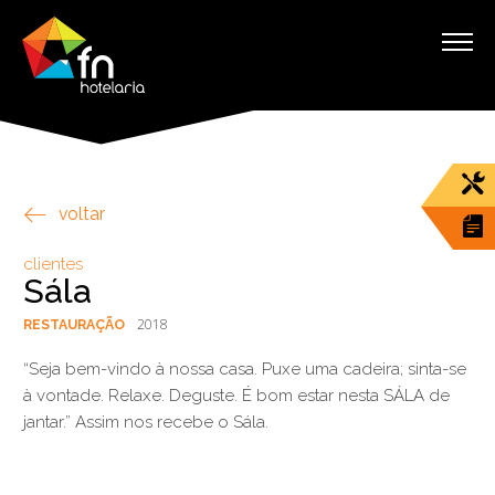
voltar
clientes
Sála
2018
RESTAURAÇÃO
“Seja bem-vindo à nossa casa. Puxe uma cadeira; sinta-se
à vontade. Relaxe. Deguste. É bom estar nesta SÁLA de
jantar.” Assim nos recebe o Sála.