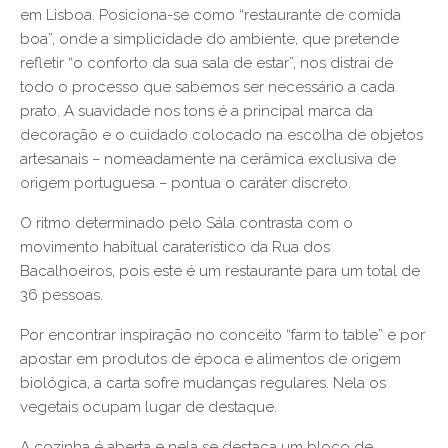
em Lisboa. Posiciona-se como “restaurante de comida
boa”, onde a simplicidade do ambiente, que pretende
refletir “o conforto da sua sala de estar”, nos distrai de
todo o processo que sabemos ser necessário a cada
prato. A suavidade nos tons é a principal marca da
decoração e o cuidado colocado na escolha de objetos
artesanais – nomeadamente na cerâmica exclusiva de
origem portuguesa – pontua o caráter discreto.
O ritmo determinado pelo Sála contrasta com o
movimento habitual caraterístico da Rua dos
Bacalhoeiros, pois este é um restaurante para um total de
36 pessoas.
Por encontrar inspiração no conceito “farm to table” e por
apostar em produtos de época e alimentos de origem
biológica, a carta sofre mudanças regulares. Nela os
vegetais ocupam lugar de destaque.
A cozinha é aberta e nela se destaca um bloco de