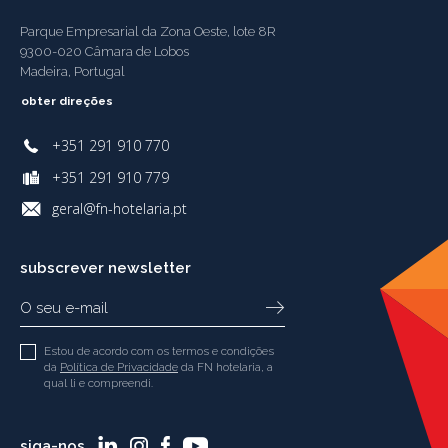
Parque Empresarial da Zona Oeste, lote 8R
9300-020 Câmara de Lobos
Madeira, Portugal
obter direções
+351 291 910 770
+351 291 910 779
geral@fn-hotelaria.pt
subscrever newsletter
Estou de acordo com os termos e condições
da
Política de Privacidade
da FN hotelaria, a
qual li e compreendi.
siga-nos