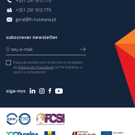
+351 291 910 770
+351 291 910 779
geral@fn-hotelaria.pt
subscrever newsletter
Estou de acordo com os termos e condições
da
Política de Privacidade
da FN hotelaria, a
qual li e compreendi.
siga-nos