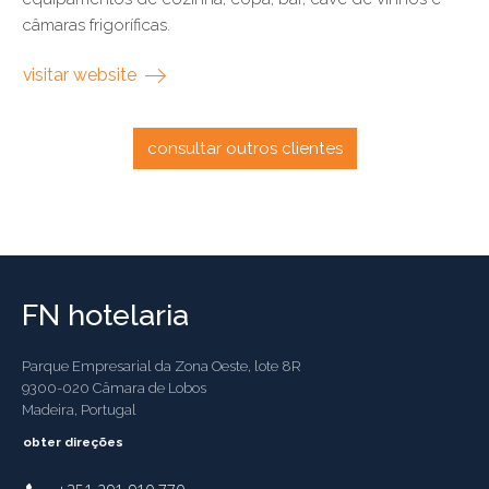
câmaras frigoríficas.
visitar website
consultar outros clientes
FN hotelaria
Parque Empresarial da Zona Oeste, lote 8R
9300-020 Câmara de Lobos
Madeira, Portugal
obter direções