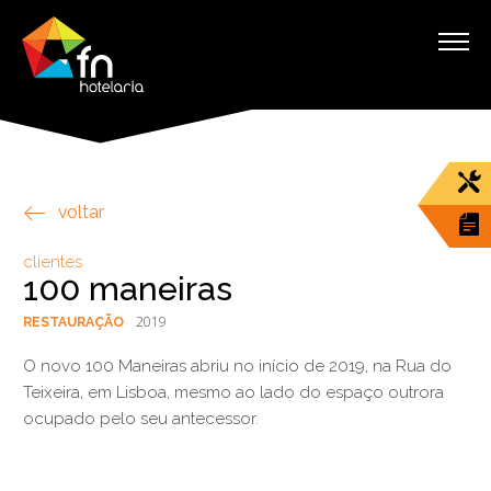
voltar
clientes
100 maneiras
2019
RESTAURAÇÃO
O novo 100 Maneiras abriu no início de 2019, na Rua do
Teixeira, em Lisboa, mesmo ao lado do espaço outrora
ocupado pelo seu antecessor.