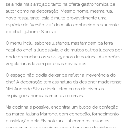
se ainda mais arrojado tanto na oferta gastronómica de
autor como na decoração. Mesmo nome, mesma rua,
novo restaurante: esta é muito provavelmente uma
espécie de “versão 2.0” do muito conhecido restaurante
do chef Ljubomir Stanisic.
O menu inclui sabores lusitanos, mas também da terra
natal do chef, a Jugoslávia, e de muitos outros lugares por
onde preencheu os seus 25 anos de cozinha. As opções
vegetarianas fazem parte das novidades.
O espaço não podia deixar de refletir a irreverência do
chef. A decoração tem assinatura da designer madeirense
Nini Andrade Silva e inclui elementos de diversas
inspirações, nomeadamente a otomana.
Na cozinha é possível encontrar um bloco de confeção
da marca italiana Marrone, com conceção, fornecimento
e instalação pela FN hotelaria, tal como os restantes
equipamentos de cozinha, copa, bar, cave de vinhos e