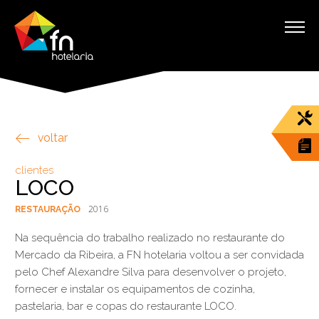
voltar
clientes
LOCO
2016
RESTAURAÇÃO
Na sequência do trabalho realizado no restaurante do
Mercado da Ribeira, a FN hotelaria voltou a ser convidada
pelo Chef Alexandre Silva para desenvolver o projeto,
fornecer e instalar os equipamentos de cozinha,
pastelaria, bar e copas do restaurante LOCO.