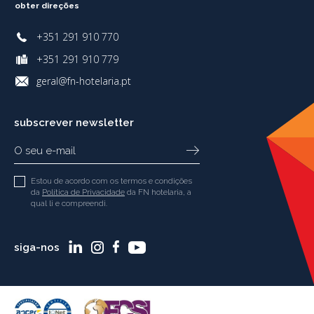
obter direções
+351 291 910 770
+351 291 910 779
geral@fn-hotelaria.pt
subscrever newsletter
Estou de acordo com os termos e condições
da
Política de Privacidade
da FN hotelaria, a
qual li e compreendi.
siga-nos