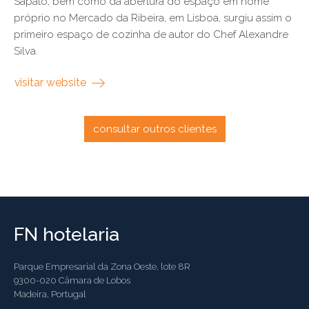
Sapato, bem como da abertura do espaço em nome
próprio no Mercado da Ribeira, em Lisboa, surgiu assim o
primeiro espaço de cozinha de autor do Chef Alexandre
Silva.
visitar website
consultar outros clientes
FN hotelaria
Parque Empresarial da Zona Oeste, lote 8R
9300-020 Câmara de Lobos
Madeira, Portugal